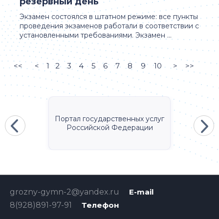
резервный день
Экзамен состоялся в штатном режиме: все пункты
проведения экзаменов работали в соответствии с
установленными требованиями. Экзамен ...
<<
<
1
2
3
4
5
6
7
8
9
10
>
>>
Портал государственных услуг
Российской Федерации
grozny-gymn-2@yandex.ru
E-mail
8(928)891-97-91
Телефон