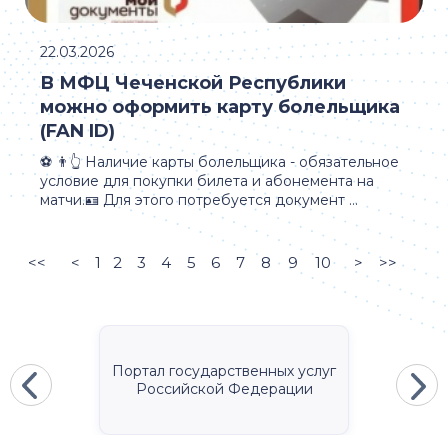
22.03.2026
В МФЦ Чеченской Республики
можно оформить карту болельщика
(FAN ID)
⚽️ 👨👆 Наличие карты болельщика - обязательное
условие для покупки билета и абонемента на
матчи.🪪 Для этого потребуется документ ...
<<
<
1
2
3
4
5
6
7
8
9
10
>
>>
Портал государственных услуг
Российской Федерации