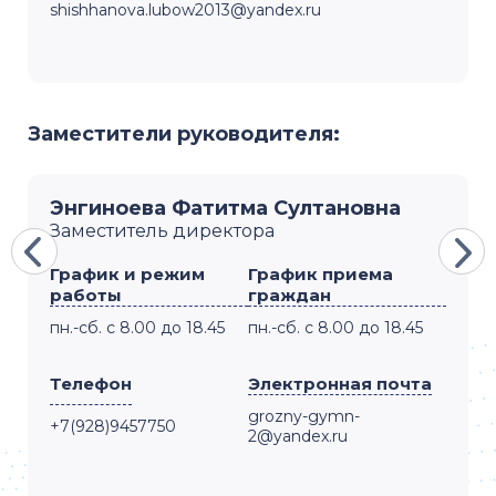
shishhanova.lubow2013@yandex.ru
Заместители руководителя:
Энгиноева Фатитма Султановна
Заместитель директора
График и режим
График приема
работы
граждан
пн.-сб. с 8.00 до 18.45
пн.-сб. с 8.00 до 18.45
Телефон
Электронная почта
grozny-gymn-
+7(928)9457750
2@yandex.ru