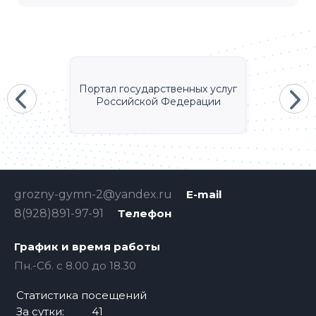
Портал государственных услуг
Российской Федерации
grozny-gymn-2@yandex.ru
E-mail
8(928)891-97-91
Телефон
График и время работы
Пн.-Cб. с 8.00 до 18.30
Статистика посещений
За сутки:
41