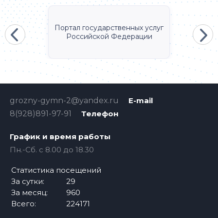
Портал государственных услуг
Российской Федерации
grozny-gymn-2@yandex.ru
E-mail
8(928)891-97-91
Телефон
График и время работы
Пн.-Cб. с 8.00 до 18.30
Статистика посещений
За сутки:
29
За месяц:
960
Всего:
224171