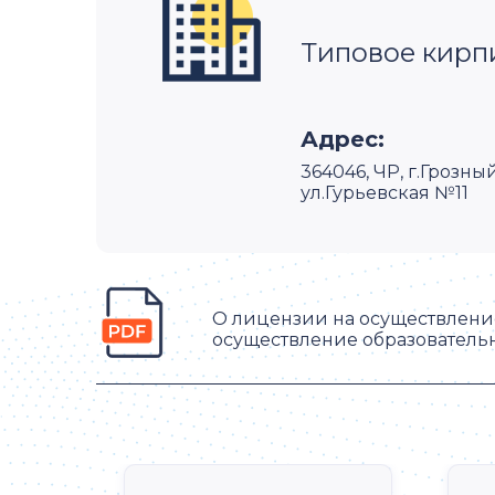
Типовое кирп
Адрес:
364046, ЧР, г.Грозн
ул.Гурьевская №11
О лицензии на осуществление
осуществление образователь