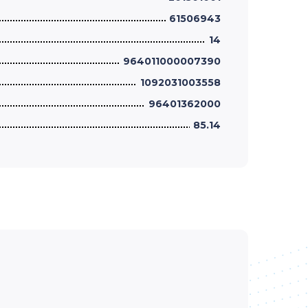
61506943
14
964011000007390
1092031003558
96401362000
85.14