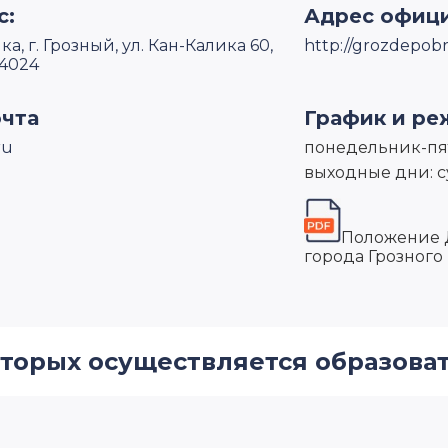
с:
Адрес офици
, г. Грозный, ул. Кан-Калика 60,
http://grozdepobr
4024
очта
График и ре
ru
понедельник-пят
выходные дни: с
Положение 
города Грозного
которых осуществляется образова